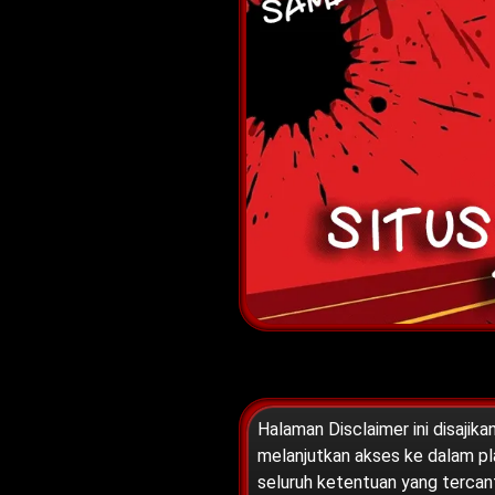
Halaman Disclaimer ini disajik
melanjutkan akses ke dalam pl
seluruh ketentuan yang tercan