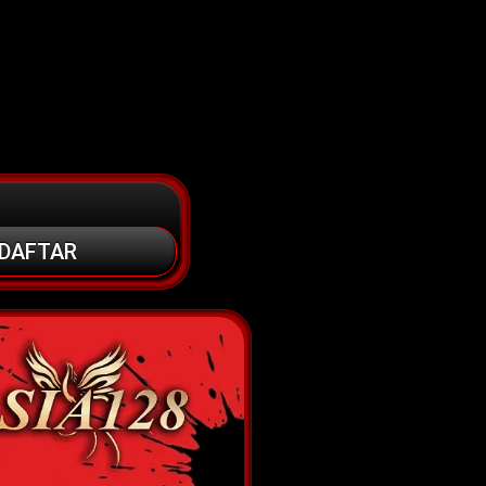
DAFTAR