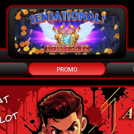
PROMO