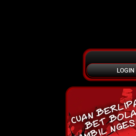
LOGIN