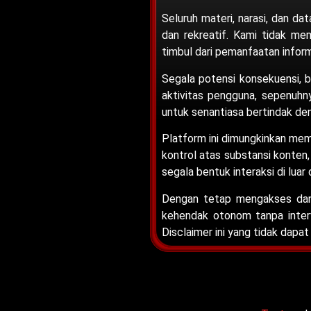
Seluruh materi, narasi, dan d
dan rekreatif. Kami tidak mem
timbul dari pemanfaatan inform
Segala potensi konsekuensi, b
aktivitas pengguna, sepenuhn
untuk senantiasa bertindak den
Platform ini dimungkinkan memu
kontrol atas substansi konten,
segala bentuk interaksi di luar
Dengan tetap mengakses dan 
kehendak otonom tanpa interv
Disclaimer ini yang tidak dap